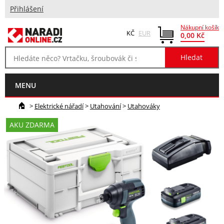
Přihlášení
Nákupní košík
KČ
EUR
0,00 Kč
MENU
>
Elektrické nářadí
>
Utahování
>
Utahováky
AKU ZDARMA