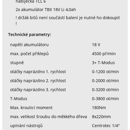
nabíječka TCL 6
2x akumulátor TBX 18V Li 4,0ah
! držák bitů není součástí balení je nutné ho dokoupit
!
Technické parametry:
napětí akumulátoru
18 V
max. počet příklepů
4500 př/min
stupně
3+ T-Modus
otáčky naprázdno 1. rychlost
0-1200 ot/min
otáčky naprázdno 2. rychlost
0-2000 ot/min
otáčky naprázdno 3. rychlost
0-3200 ot/min
T-Modus
0-3800 ot/min
Max. krouticí moment
180Nm
max. velikost šroubu do měkkého dřeva
8x220mm
upínání nástrojů
Centrotec 1/4"