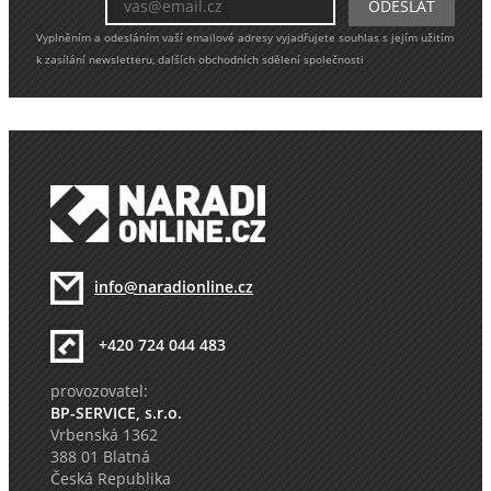
Vyplněním a odesláním vaší emailové adresy vyjadřujete souhlas s jejím užitím
k zasílání newsletteru, dalších obchodních sdělení společnosti
info@naradionline.cz
+420 724 044 483
provozovatel:
BP-SERVICE, s.r.o.
Vrbenská 1362
388 01 Blatná
Česká Republika