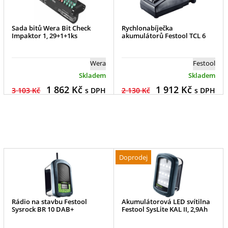
Sada bitů Wera Bit Check
Rychlonabíječka
Impaktor 1, 29+1+1ks
akumulátorů Festool TCL 6
Wera
Festool
Skladem
Skladem
1 862
Kč
1 912
Kč
3 103 Kč
s DPH
2 130 Kč
s DPH
Doprodej
Rádio na stavbu Festool
Akumulátorová LED svítilna
Sysrock BR 10 DAB+
Festool SysLite KAL II, 2,9Ah