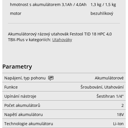
hmotnost s akumulátorem 3,1Ah / 4,0Ah
1,3 kg / 1,5 kg
motor
bezuhlíkový
Akumulátorový rázový utahovák Festool TID 18 HPC 4,0
TBX-Plus v kategoriích:
Utahováky
Parametry
Napájení, typ pohonu
Akumulátorové
Funkce
Šroubování, Utahování
Upínání nástroje
Šestihran 1/4"
Počet akumulátorů
2
Napětí akumulátoru
18V
Technologie akumulátoru
Li-Ion