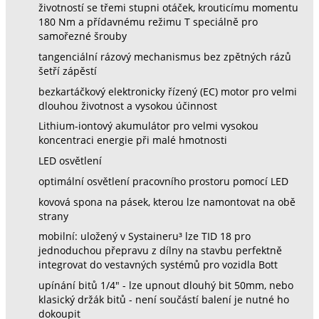
životností se třemi stupni otáček, krouticímu momentu
180 Nm a přídavnému režimu T speciálně pro
samořezné šrouby
tangenciální rázový mechanismus bez zpětných rázů
šetří zápěstí
bezkartáčkový elektronicky řízený (EC) motor pro velmi
dlouhou životnost a vysokou účinnost
Lithium-iontový akumulátor pro velmi vysokou
koncentraci energie při malé hmotnosti
LED osvětlení
optimální osvětlení pracovního prostoru pomocí LED
kovová spona na pásek, kterou lze namontovat na obě
strany
mobilní: uložený v Systaineru³ lze TID 18 pro
jednoduchou přepravu z dílny na stavbu perfektně
integrovat do vestavných systémů pro vozidla Bott
upínání bitů 1/4" - lze upnout dlouhý bit 50mm, nebo
klasický držák bitů - není součástí balení je nutné ho
dokoupit