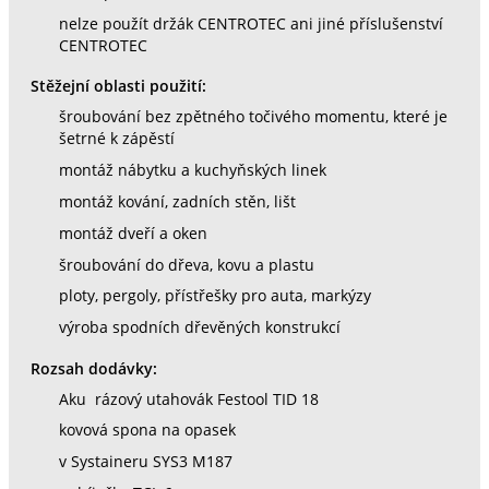
nelze použít držák CENTROTEC ani jiné příslušenství
CENTROTEC
Stěžejní oblasti použití:
šroubování bez zpětného točivého momentu, které je
šetrné k zápěstí
montáž nábytku a kuchyňských linek
montáž kování, zadních stěn, lišt
montáž dveří a oken
šroubování do dřeva, kovu a plastu
ploty, pergoly, přístřešky pro auta, markýzy
výroba spodních dřevěných konstrukcí
Rozsah dodávky:
Aku rázový utahovák Festool TID 18
kovová spona na opasek
v Systaineru SYS3 M187