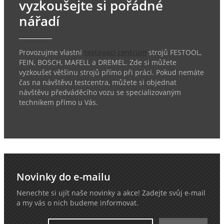
vyzkoušejte si pořádné
nářadí
Provozujme vlastní
testovací centrum
strojů FESTOOL,
FEIN, BOSCH, MAFELL a DREMEL. Zde si můžete
vyzkoušet většinu strojů přímo při práci. Pokud nemáte
čas na návštěvu testcentra, můžete si objednat
návštěvu předváděcího vozu se specializovaným
technikem přímo u Vás.
Novinky do e-mailu
Nenechte si ujít naše novinky a akce! Zadejte svůj e-mail
a my vás o nich budeme informovat.