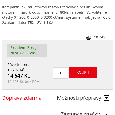
Kompaktní akumulátorový rázový utahovák s bezuhlíkovým
motorem, max. kroutící moment 180Nm, napětí 18V, volitelné
otáčky 0-1200, 0-2000, 0-3200 ot/min, systainer, nabíječka TCL 6,
2x akumulátor TBX 18V Li 4,0Ah
Porovnat
Skladem:
2 ks
,
zítra 7.8. u vás
Původní cena:
15 702 Kč
14 647
Kč
12 105 Kč
bez DPH
Doprava zdarma
Možnosti přepravy
Zástupce značky