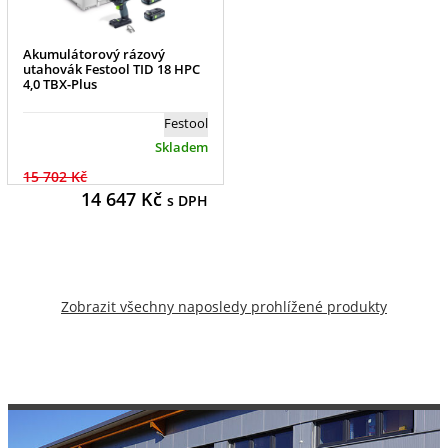
Akumulátorový rázový
utahovák Festool TID 18 HPC
4,0 TBX-Plus
Festool
Skladem
15 702 Kč
14 647
Kč
s DPH
Zobrazit všechny naposledy prohlížené produkty